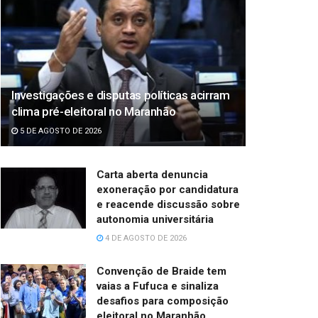
Investigações e disputas políticas acirram
clima pré-eleitoral no Maranhão
5 DE AGOSTO DE 2026
Carta aberta denuncia
exoneração por candidatura
e reacende discussão sobre
autonomia universitária
4 DE AGOSTO DE 2026
Convenção de Braide tem
vaias a Fufuca e sinaliza
desafios para composição
eleitoral no Maranhão