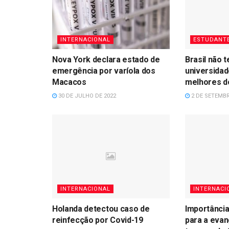
INTERNACIONAL
ESTUDANT
Nova York declara estado de
Brasil não
emergência por varíola dos
universidad
Macacos
melhores d
30 DE JULHO DE 2022
2 DE SETEMBR
INTERNACIONAL
INTERNACI
Holanda detectou caso de
Importância
reinfecção por Covid-19
para a eva