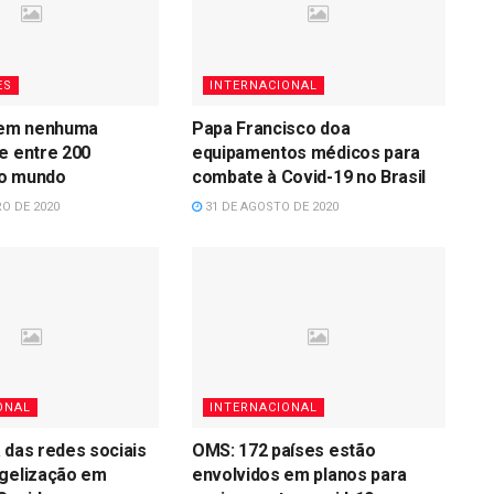
ES
INTERNACIONAL
 tem nenhuma
Papa Francisco doa
e entre 200
equipamentos médicos para
o mundo
combate à Covid-19 no Brasil
O DE 2020
31 DE AGOSTO DE 2020
ONAL
INTERNACIONAL
 das redes sociais
OMS: 172 países estão
ngelização em
envolvidos em planos para