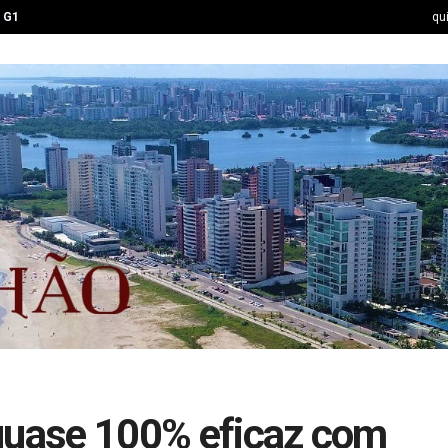
G1
qu
 quase 100% eficaz com