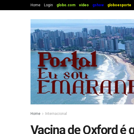
Home
Login
globo.com
vídeo
gshow
globoesporte
Home
Internacional
Vacina de Oxford é