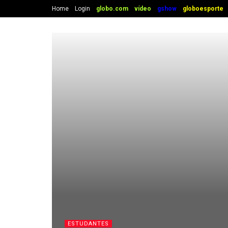
Home
Login
globo.com
vídeo
gshow
globoesporte
ESTUDANTES