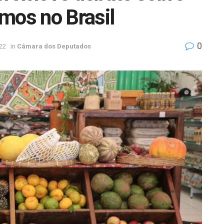
mos no Brasil
0
22
in
Câmara dos Deputados