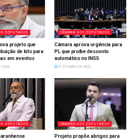
OS DEPUTADOS
CÂMARA DOS DEPUTADOS
ova projeto que
Câmara aprova urgência para
ibuição de kits para
PL que proíbe desconto
gas em eventos
automático no INSS
E 2025
21 DE MAIO DE 2025
OS DEPUTADOS
CÂMARA DOS DEPUTADOS
maranhense
Projeto propõe abrigos para