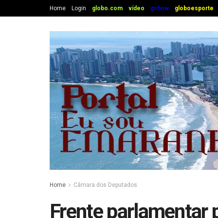
Home
Login
globo.com
vídeo
gshow
globoesporte
Home
Câmara dos Deputados
Frente parlamentar