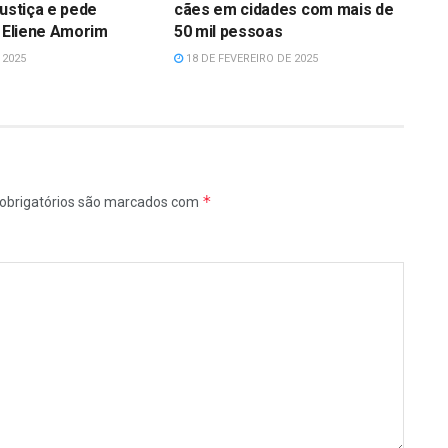
justiça e pede
cães em cidades com mais de
a Eliene Amorim
50 mil pessoas
 2025
18 DE FEVEREIRO DE 2025
*
obrigatórios são marcados com