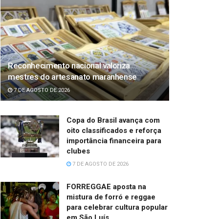
Reconhecimento nacional valoriza
mestres do artesanato maranhense
7 DE AGOSTO DE 2026
Copa do Brasil avança com
oito classificados e reforça
importância financeira para
clubes
7 DE AGOSTO DE 2026
FORREGGAE aposta na
mistura de forró e reggae
para celebrar cultura popular
em São Luís