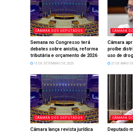
CÂMARA DOS DEPUTADOS
CÂMARA D
Semana no Congresso terá
Câmara apr
debates sobre anistia, reforma
proíbe distr
tributária e orçamento de 2026
uso de dro
15 DE SETEMBRO DE 2025
27 DE MAIO D
CÂMARA DOS DEPUTADOS
CÂMARA D
Câmara lança revista jurídica
Deputado 