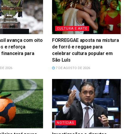
CULTURA E ARTE
sil avança com oito
FORREGGAE aposta na mistura
os e reforça
de forró e reggae para
 financeira para
celebrar cultura popular em
São Luís
DE 2026
7 DE AGOSTO DE 2026
NOTÍCIAS