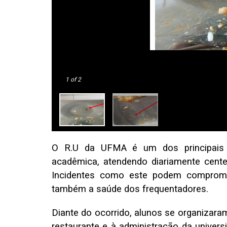
1
of 2
O R.U da UFMA é um dos principais 
acadêmica, atendendo diariamente cente
Incidentes como este podem comprome
também a saúde dos frequentadores.
Diante do ocorrido, alunos se organizara
restaurante e à administração da univers