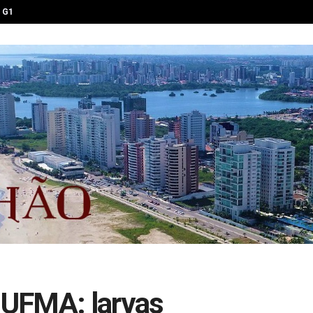
G1
a UFMA: larvas