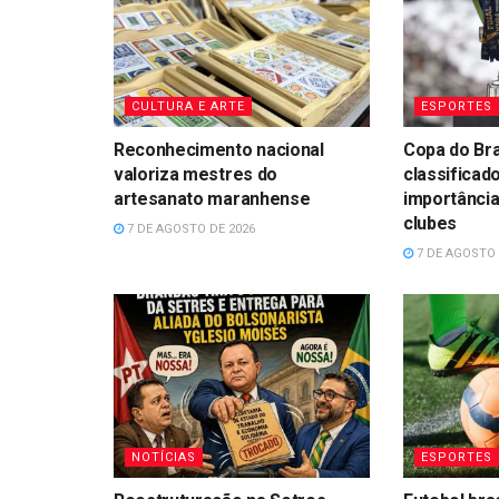
CULTURA E ARTE
ESPORTES
Reconhecimento nacional
Copa do Bra
valoriza mestres do
classificad
artesanato maranhense
importância
clubes
7 DE AGOSTO DE 2026
7 DE AGOSTO 
NOTÍCIAS
ESPORTES