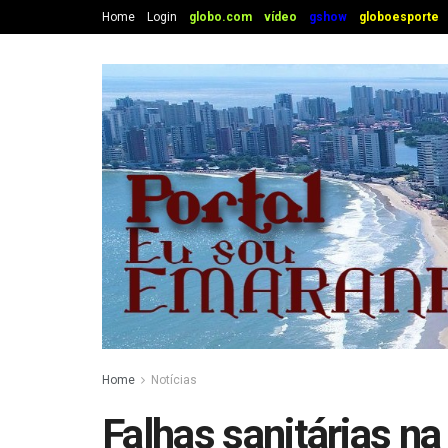
Home
Login
globo.com
vídeo
gshow
globoesporte
Home
Notícias
Falhas sanitárias n