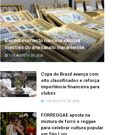
Reconhecimento nacional valoriza
mestres do artesanato maranhense
7 DE AGOSTO DE 2026
Copa do Brasil avança com
oito classificados e reforça
importância financeira para
clubes
7 DE AGOSTO DE 2026
FORREGGAE aposta na
mistura de forró e reggae
para celebrar cultura popular
em São Luís