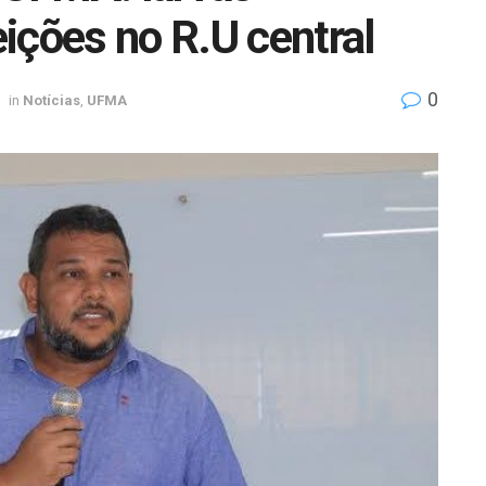
ições no R.U central
0
in
Notícias
,
UFMA