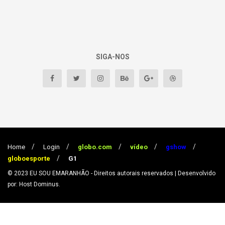
SIGA-NOS
Home
Login
globo.com
vídeo
gshow
globoesporte
G1
© 2023
EU SOU EMARANHÃO
- Direitos autorais reservados
| Desenvolvido
por: Host Dominus
.