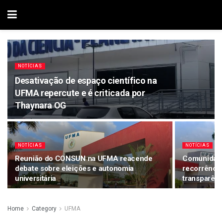
NOTÍCIAS
Desativação de espaço científico na
UFMA repercute e é criticada por
Thaynara OG
NOTÍCIAS
NOTÍCIAS
Reunião do CONSUN na UFMA reacende
Comunidad
debate sobre eleições e autonomia
recorrência
universitária
transparênc
Home
Category
UFMA