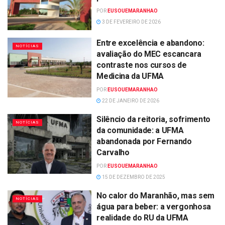
POR
EUSOUEMARANHAO
3 DE FEVEREIRO DE 2026
Entre excelência e abandono:
NOTÍCIAS
avaliação do MEC escancara
contraste nos cursos de
Medicina da UFMA
POR
EUSOUEMARANHAO
22 DE JANEIRO DE 2026
Silêncio da reitoria, sofrimento
NOTÍCIAS
da comunidade: a UFMA
abandonada por Fernando
Carvalho
POR
EUSOUEMARANHAO
15 DE DEZEMBRO DE 2025
No calor do Maranhão, mas sem
NOTÍCIAS
água para beber: a vergonhosa
realidade do RU da UFMA