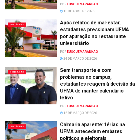
POR
EUSOUEMARANHAO
10 DE ABRIL DE 2026
Após relatos de mal-estar,
NOTÍCIAS
estudantes pressionam UFMA
por apuração no restaurante
universitário
POR
EUSOUEMARANHAO
24 DE MARÇO DE 2026
Sem transporte e com
EDUCAÇÃO
problemas no campus,
estudantes reagem à decisão da
UFMA de manter calendário
letivo
POR
EUSOUEMARANHAO
16 DE MARÇO DE 2026
Calmaria aparente: férias na
NOTÍCIAS
UFMA antecedem embates
políticos e eleitorais