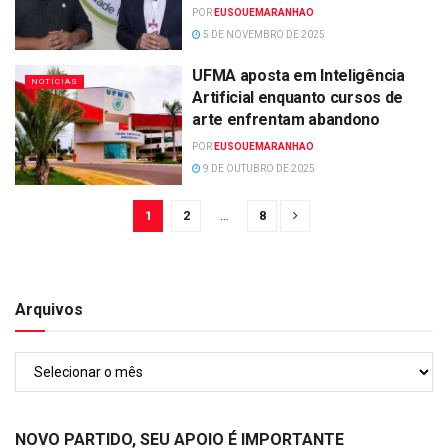
POR
EUSOUEMARANHAO
5 DE NOVEMBRO DE 2025
UFMA aposta em Inteligência
NOTÍCIAS
Artificial enquanto cursos de
arte enfrentam abandono
POR
EUSOUEMARANHAO
9 DE OUTUBRO DE 2025
1
2
…
8
Arquivos
Arquivos
NOVO PARTIDO, SEU APOIO É IMPORTANTE