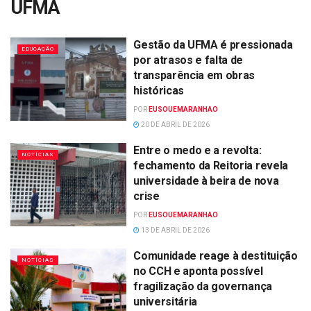
UFMA
Gestão da UFMA é pressionada
EDUCAÇÃO
por atrasos e falta de
transparência em obras
históricas
POR
EUSOUEMARANHAO
20 DE ABRIL DE 2026
Entre o medo e a revolta:
NOTÍCIAS
fechamento da Reitoria revela
universidade à beira de nova
crise
POR
EUSOUEMARANHAO
13 DE ABRIL DE 2026
Comunidade reage à destituição
NOTÍCIAS
no CCH e aponta possível
fragilização da governança
universitária