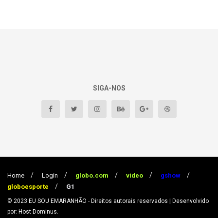
SIGA-NOS
Home
Login
globo.com
vídeo
gshow
globoesporte
G1
© 2023
EU SOU EMARANHÃO
- Direitos autorais reservados
| Desenvolvido
por: Host Dominus
.