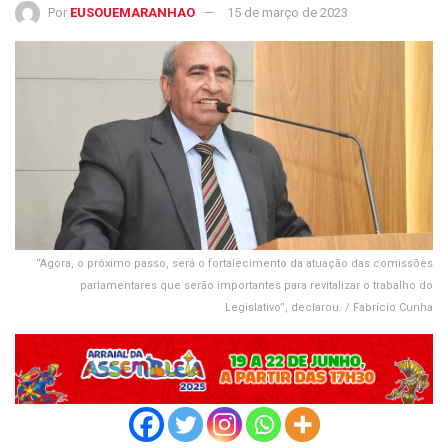
Por
EUSOUEMARANHAO
15 de março de 2023
“Agora, o próximo passo, será o fortalecimento da atuação das comissões
parlamentares que serão importantes para revitalizar o trabalho do
Legislativo”, declarou. / Fabrício Cunha