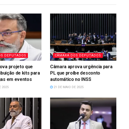
OS DEPUTADOS
CÂMARA DOS DEPUTADOS
ova projeto que
Câmara aprova urgência para
ibuição de kits para
PL que proíbe desconto
gas em eventos
automático no INSS
E 2025
21 DE MAIO DE 2025