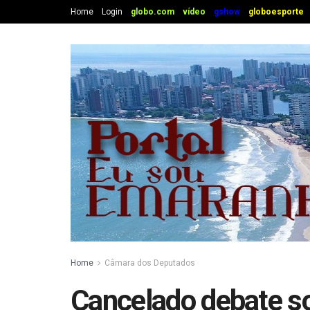
Home
Login
globo.com
vídeo
gshow
globoesporte
Home
Câmara dos Deputados
Cancelado debate s