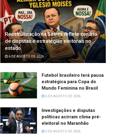
Reestruturação na Setres reflete cenário
de disputas e estratégias eleitorais no
estado
6 DE AGOSTO DE 2026
Futebol brasileiro terá pausa
estratégica para Copa do
Mundo Feminina no Brasil
6 DE AGOSTO DE 2026
Investigações e disputas
políticas acirram clima pré-
eleitoral no Maranhão
5 DE AGOSTO DE 2026