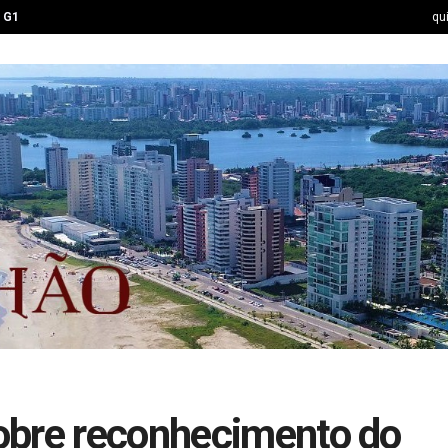
G1
qu
obre reconhecimento do