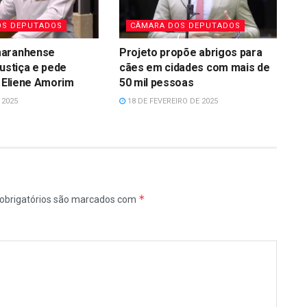
OS DEPUTADOS
CÂMARA DOS DEPUTADOS
maranhense
Projeto propõe abrigos para
justiça e pede
cães em cidades com mais de
a Eliene Amorim
50 mil pessoas
 2025
18 DE FEVEREIRO DE 2025
*
obrigatórios são marcados com