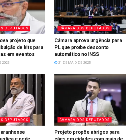
OS DEPUTADOS
CÂMARA DOS DEPUTADOS
ova projeto que
Câmara aprova urgência para
ibuição de kits para
PL que proíbe desconto
gas em eventos
automático no INSS
E 2025
21 DE MAIO DE 2025
OS DEPUTADOS
CÂMARA DOS DEPUTADOS
maranhense
Projeto propõe abrigos para
justiça e pede
cães em cidades com mais de