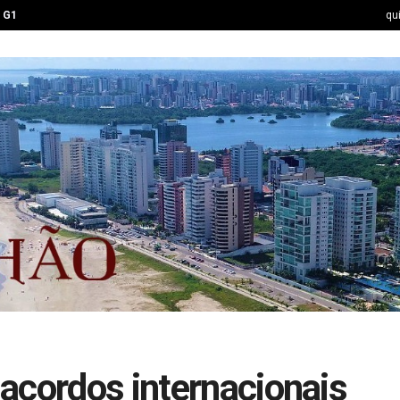
G1
qu
acordos internacionais