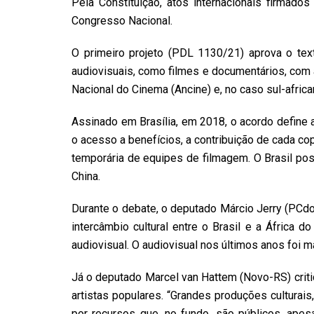
Pela Constituição, atos internacionais firmado
Congresso Nacional.
O primeiro projeto (PDL 1130/21) aprova o tex
audiovisuais, como filmes e documentários, com 
Nacional do Cinema (Ancine) e, no caso sul-africa
Assinado em Brasília, em 2018, o acordo define
o acesso a benefícios, a contribuição de cada c
temporária de equipes de filmagem. O Brasil po
China.
Durante o debate, o deputado
Márcio Jerry (PCd
intercâmbio cultural entre o Brasil e a África d
audiovisual. O audiovisual nos últimos anos foi ma
Já o deputado
Marcel van Hattem (Novo-RS)
crit
artistas populares. “Grandes produções culturais
por recursos que, no fundo, são públicos, ape