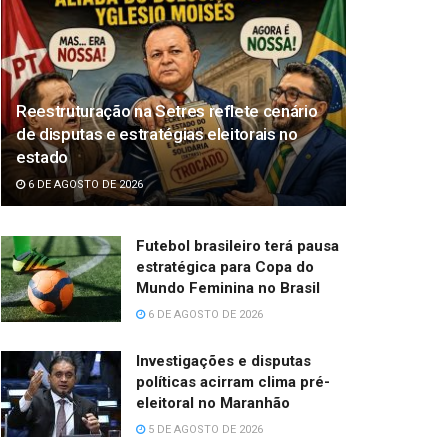
Reestruturação na Setres reflete cenário
de disputas e estratégias eleitorais no
estado
6 DE AGOSTO DE 2026
Futebol brasileiro terá pausa
estratégica para Copa do
Mundo Feminina no Brasil
6 DE AGOSTO DE 2026
Investigações e disputas
políticas acirram clima pré-
eleitoral no Maranhão
5 DE AGOSTO DE 2026