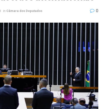
0
3
in
Câmara dos Deputados