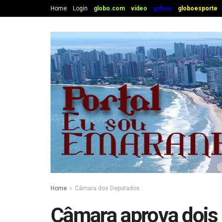
Home
Login
globo.com
vídeo
gshow
globoesporte
Home
Câmara dos Deputados
Câmara aprova dois 