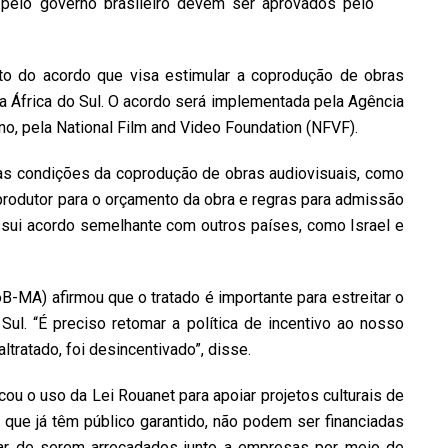
s pelo governo brasileiro devem ser aprovados pelo
to do acordo que visa estimular a coprodução de obras
a África do Sul. O acordo será implementada pela Agência
no, pela National Film and Video Foundation (NFVF).
 as condições da coprodução de obras audiovisuais, como
oprodutor para o orçamento da obra e regras para admissão
ssui acordo semelhante com outros países, como Israel e
oB-MA)
afirmou que o tratado é importante para estreitar o
o Sul. “É preciso retomar a política de incentivo ao nosso
ltratado, foi desincentivado”, disse.
icou o uso da
Lei Rouanet
para apoiar projetos culturais de
, que já têm público garantido, não podem ser financiadas
sar de serem arrecadados junto a empresas por meio de