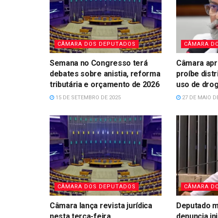
CÂMARA DOS DEPUTADOS
CÂMARA D
Semana no Congresso terá
Câmara apr
debates sobre anistia, reforma
proíbe distr
tributária e orçamento de 2026
uso de dro
15 DE SETEMBRO DE 2025
27 DE MAIO D
CÂMARA DOS DEPUTADOS
CÂMARA D
Câmara lança revista jurídica
Deputado 
nesta terça-feira
denuncia in