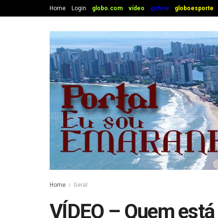
Home
Login
globo.com
vídeo
gshow
globoesporte
Home
Geral
VÍDEO – Quem está 