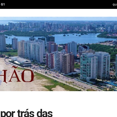
G1
qua
por trás das