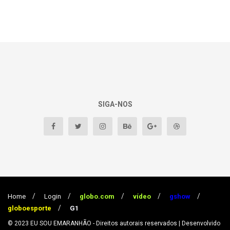
SIGA-NOS
Home
Login
globo.com
vídeo
gshow
globoesporte
G1
© 2023
EU SOU EMARANHÃO
- Direitos autorais reservados
| Desenvolvido