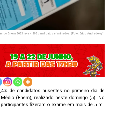
vas do Enem 2023 teve 4.293 candidatos eliminados. (Foto: Érico Andrade/g1)
,4% de candidatos ausentes no primeiro dia de
Médio (Enem), realizado neste domingo (5). No
s participantes fizeram o exame em mais de 5 mil