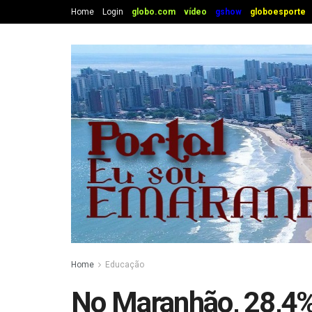
Home
Login
globo.com
vídeo
gshow
globoesporte
Home
Educação
No Maranhão, 28,4%