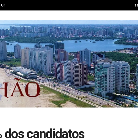
G1
se
 dos candidatos