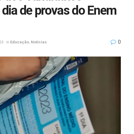
o dia de provas do Enem
0
23
in
Educação
,
Notícias