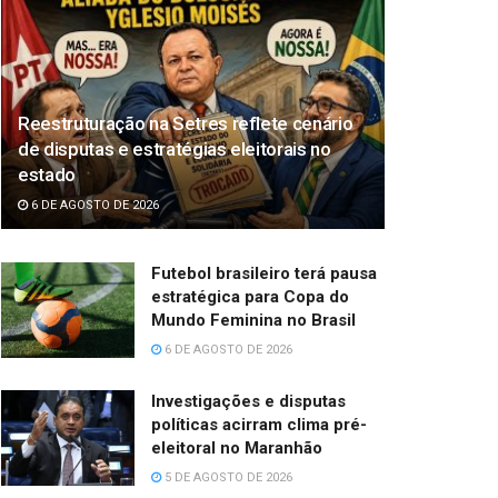
Reestruturação na Setres reflete cenário
de disputas e estratégias eleitorais no
estado
6 DE AGOSTO DE 2026
Futebol brasileiro terá pausa
estratégica para Copa do
Mundo Feminina no Brasil
6 DE AGOSTO DE 2026
Investigações e disputas
políticas acirram clima pré-
eleitoral no Maranhão
5 DE AGOSTO DE 2026