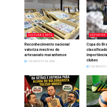
CULTURA E ARTE
ESPORTES
Reconhecimento nacional
Copa do Bra
valoriza mestres do
classificad
artesanato maranhense
importância
clubes
7 DE AGOSTO DE 2026
7 DE AGOSTO 