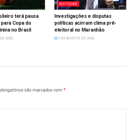
NOTÍCIAS
sileiro terá pausa
Investigações e disputas
 para Copa do
políticas acirram clima pré-
ina no Brasil
eleitoral no Maranhão
DE 2026
5 DE AGOSTO DE 2026
*
obrigatórios são marcados com