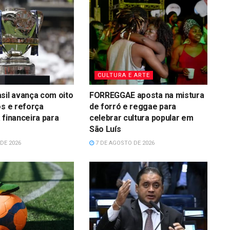
CULTURA E ARTE
sil avança com oito
FORREGGAE aposta na mistura
os e reforça
de forró e reggae para
 financeira para
celebrar cultura popular em
São Luís
DE 2026
7 DE AGOSTO DE 2026