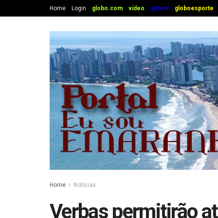
Home
Login
globo.com
vídeo
gshow
globoesporte
Home
Notícias
Verbas permitirão at