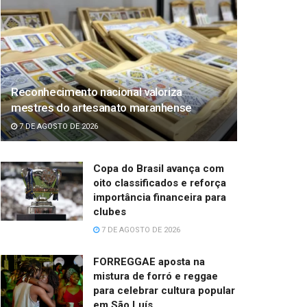
Reconhecimento nacional valoriza
mestres do artesanato maranhense
7 DE AGOSTO DE 2026
Copa do Brasil avança com
oito classificados e reforça
importância financeira para
clubes
7 DE AGOSTO DE 2026
FORREGGAE aposta na
mistura de forró e reggae
para celebrar cultura popular
em São Luís