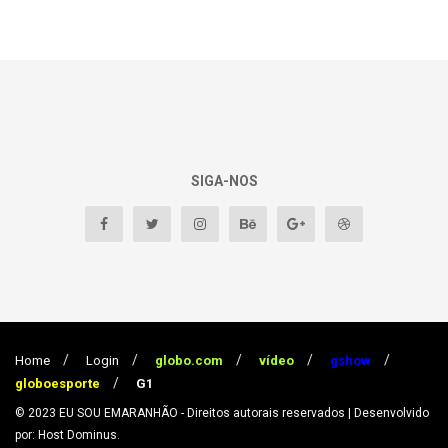
SIGA-NOS
Home
Login
globo.com
vídeo
gshow
globoesporte
G1
© 2023
EU SOU EMARANHÃO
- Direitos autorais reservados
| Desenvolvido
por: Host Dominus
.