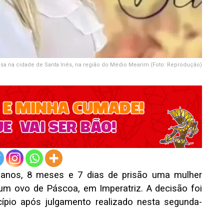
resa na cidade de Santa Inês, na região do Médio Mearim (Foto: Reprodução)
anos, 8 meses e 7 dias de prisão uma mulher
m ovo de Páscoa, em Imperatriz. A decisão foi
cípio após julgamento realizado nesta segunda-