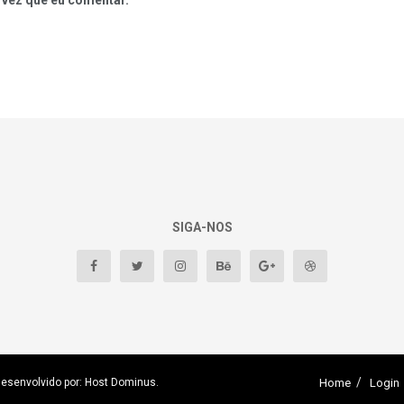
 vez que eu comentar.
SIGA-NOS
Desenvolvido por: Host Dominus
.
Home
Login