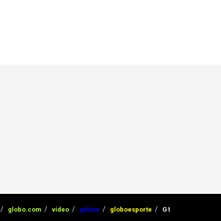
globo.com
vídeo
gshow
globoesporte
G1