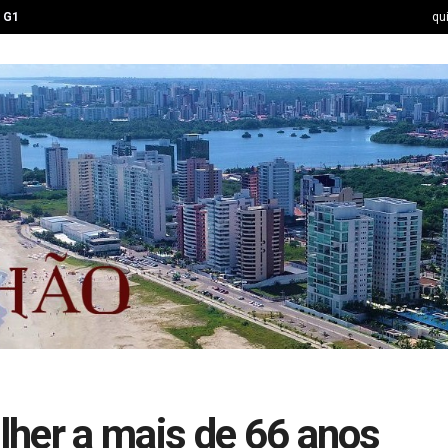
G1
qu
her a mais de 66 anos