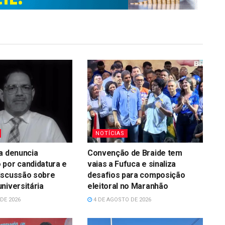
NOTÍCIAS
a denuncia
Convenção de Braide tem
 por candidatura e
vaias a Fufuca e sinaliza
iscussão sobre
desafios para composição
niversitária
eleitoral no Maranhão
DE 2026
4 DE AGOSTO DE 2026