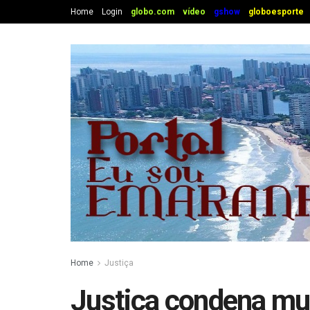
Home
Login
globo.com
vídeo
gshow
globoesporte
Home
Justiça
Justiça condena mul