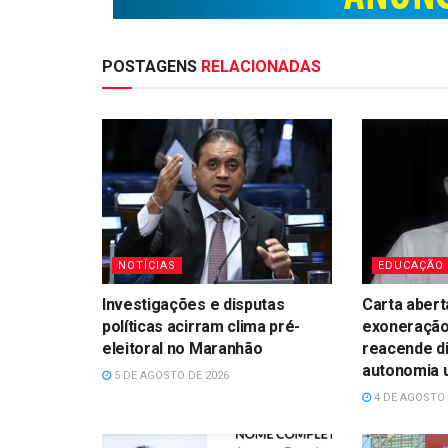
POSTAGENS
RELACIONADAS
NOTÍCIAS
EDUCAÇÃO
Investigações e disputas
Carta abert
políticas acirram clima pré-
exoneração
eleitoral no Maranhão
reacende d
autonomia u
5 DE AGOSTO DE 2026
4 DE AGOSTO 