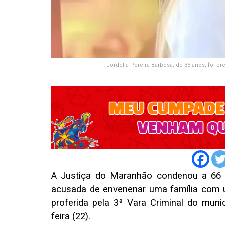
Jordelia Pereira Barbosa, de 35 anos, foi p
A Justiça do Maranhão condenou a 66 
acusada de envenenar uma família com u
proferida pela 3ª Vara Criminal do muni
feira (22).