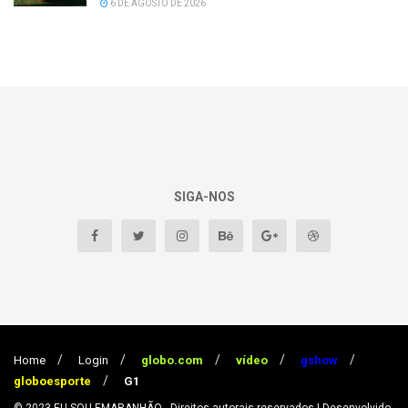
6 DE AGOSTO DE 2026
SIGA-NOS
Home
Login
globo.com
vídeo
gshow
globoesporte
G1