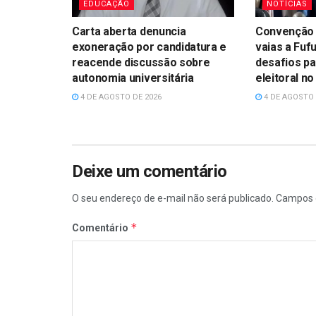
EDUCAÇÃO
NOTÍCIAS
Carta aberta denuncia
Convenção 
exoneração por candidatura e
vaias a Fufu
reacende discussão sobre
desafios p
autonomia universitária
eleitoral n
4 DE AGOSTO DE 2026
4 DE AGOSTO 
Deixe um comentário
O seu endereço de e-mail não será publicado.
Campos 
*
Comentário