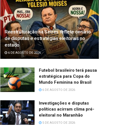
Reestruturação na Setres reflete cenário
de disputas e estratégias eleitorais no
estado
6 DE AGOSTO DE 2026
Futebol brasileiro terá pausa
estratégica para Copa do
Mundo Feminina no Brasil
6 DE AGOSTO DE 2026
Investigações e disputas
políticas acirram clima pré-
eleitoral no Maranhão
5 DE AGOSTO DE 2026