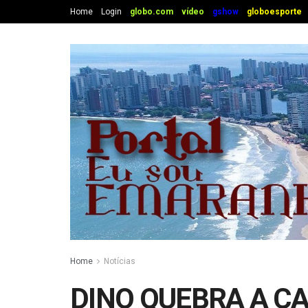
Home
Login
globo.com
vídeo
gshow
globoesporte
Home
Notícias
DINO QUEBRA A C