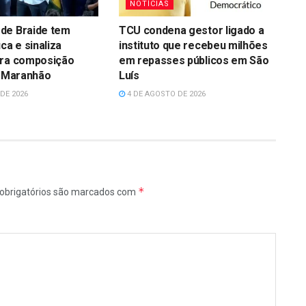
NOTÍCIAS
de Braide tem
TCU condena gestor ligado a
ca e sinaliza
instituto que recebeu milhões
ara composição
em repasses públicos em São
o Maranhão
Luís
DE 2026
4 DE AGOSTO DE 2026
*
obrigatórios são marcados com