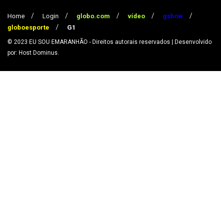
Home
Login
globo.com
vídeo
gshow
globoesporte
G1
© 2023
EU SOU EMARANHÃO
- Direitos autorais reservados
| Desenvolvido
por: Host Dominus
.