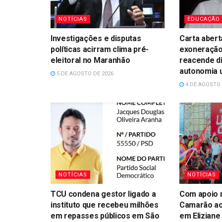
NOTÍCIAS
EDUCAÇÃO
Investigações e disputas
Carta abert
políticas acirram clima pré-
exoneração
eleitoral no Maranhão
reacende d
autonomia u
5 DE AGOSTO DE 2026
4 DE AGOSTO 
NOTÍCIAS
NOTÍCIAS
TCU condena gestor ligado a
Com apoio n
instituto que recebeu milhões
Camarão ao
em repasses públicos em São
em Eliziane