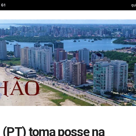
G1
qu
 (PT) toma posse na