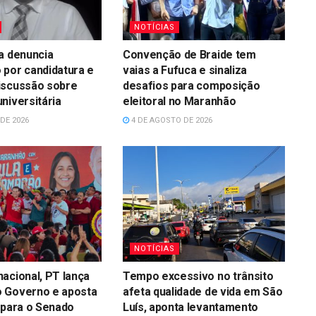
NOTÍCIAS
a denuncia
Convenção de Braide tem
 por candidatura e
vaias a Fufuca e sinaliza
iscussão sobre
desafios para composição
niversitária
eleitoral no Maranhão
DE 2026
4 DE AGOSTO DE 2026
NOTÍCIAS
acional, PT lança
Tempo excessivo no trânsito
 Governo e aposta
afeta qualidade de vida em São
 para o Senado
Luís, aponta levantamento