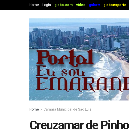
Home
Login
globo.com
vídeo
gshow
globoesporte
Home
Câmara Municipal de São Luís
Creuzamar de Pinho