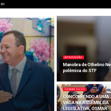
G1
APREENSÃO
Manobra de Othelino Net
polêmica do STF
OSMAR FILHO
CONCORRENDO A UMA
VAGA NA ASSEMBLEIA
LEGISLATIVA, OSMAR