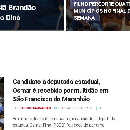
FILHO PERCORRE QUAT
Clã Brandão
MUNICÍPIOS NO FINAL 
io Dino
SEMANA
Candidato a deputado estadual,
Osmar é recebido por multidão em
São Francisco do Maranhão
POR
EUSOUEMARANHAO
29 DE AGOSTO DE 2022
0
Em ritmo intenso de campanha, o candidato a deputado
estadual Osmar Filho (PSDB) foi recebido por uma