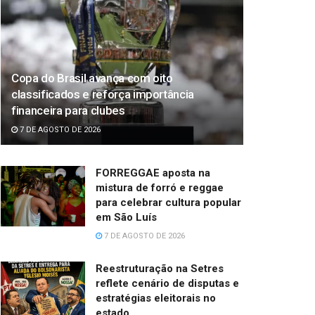
Copa do Brasil avança com oito
classificados e reforça importância
financeira para clubes
7 DE AGOSTO DE 2026
FORREGGAE aposta na
mistura de forró e reggae
para celebrar cultura popular
em São Luís
7 DE AGOSTO DE 2026
Reestruturação na Setres
reflete cenário de disputas e
estratégias eleitorais no
estado