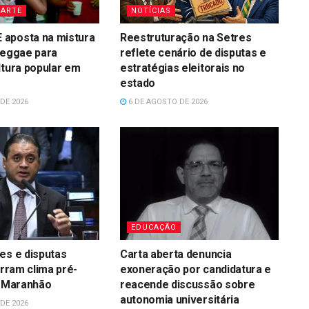
 ARTE
NOTÍCIAS
aposta na mistura
Reestruturação na Setres
reggae para
reflete cenário de disputas e
ltura popular em
estratégias eleitorais no
estado
DE 2026
6 DE AGOSTO DE 2026
EDUCAÇÃO
es e disputas
Carta aberta denuncia
irram clima pré-
exoneração por candidatura e
o Maranhão
reacende discussão sobre
autonomia universitária
DE 2026