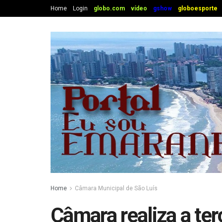
Home
Login
globo.com
vídeo
gshow
globoesporte
Home
Câmara Municipal de São Luís
Câmara realiza a ter