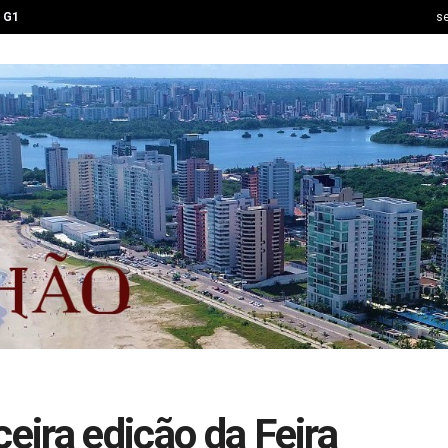
G1
se
ceira edição da Feira