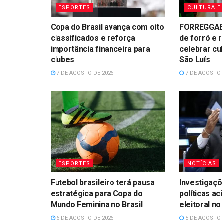
ESPORTES
CULTURA E
Copa do Brasil avança com oito
FORREGGAE 
classificados e reforça
de forró e 
importância financeira para
celebrar cu
clubes
São Luís
7 DE AGOSTO DE 2026
7 DE AGOSTO 
ESPORTES
NOTÍCIAS
Futebol brasileiro terá pausa
Investigaçõ
estratégica para Copa do
políticas ac
Mundo Feminina no Brasil
eleitoral n
6 DE AGOSTO DE 2026
5 DE AGOSTO 