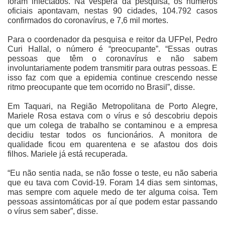
foram infectados. Na véspera da pesquisa, os números
oficiais apontavam, nestas 90 cidades, 104.792 casos
confirmados do coronavírus, e 7,6 mil mortes.
Para o coordenador da pesquisa e reitor da UFPel, Pedro
Curi Hallal, o número é “preocupante”. “Essas outras
pessoas que têm o coronavírus e não sabem
involuntariamente podem transmitir para outras pessoas. E
isso faz com que a epidemia continue crescendo nesse
ritmo preocupante que tem ocorrido no Brasil”, disse.
Em Taquari, na Região Metropolitana de Porto Alegre,
Mariele Rosa estava com o vírus e só descobriu depois
que um colega de trabalho se contaminou e a empresa
decidiu testar todos os funcionários. A monitora de
qualidade ficou em quarentena e se afastou dos dois
filhos. Mariele já está recuperada.
“Eu não sentia nada, se não fosse o teste, eu não saberia
que eu tava com Covid-19. Foram 14 dias sem sintomas,
mas sempre com aquele medo de ter alguma coisa. Tem
pessoas assintomáticas por aí que podem estar passando
o vírus sem saber”, disse.