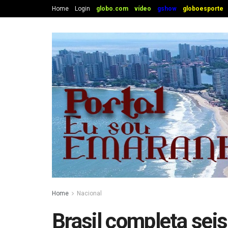
Home
Login
globo.com
vídeo
gshow
globoesporte
Home
Nacional
Brasil completa sei