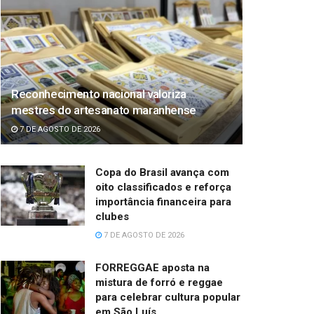
Reconhecimento nacional valoriza
mestres do artesanato maranhense
7 DE AGOSTO DE 2026
Copa do Brasil avança com
oito classificados e reforça
importância financeira para
clubes
7 DE AGOSTO DE 2026
FORREGGAE aposta na
mistura de forró e reggae
para celebrar cultura popular
em São Luís