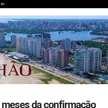
G1
s meses da confirmação