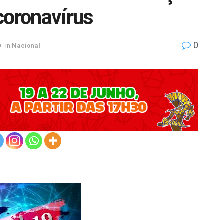
coronavírus
0
0
in
Nacional