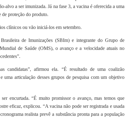
o-alvo a ser imunizada. Já na fase 3, a vacina é oferecida a uma
e de proteção do produto.
ios clínicos ou vão iniciá-los em setembro.
e Brasileira de Imunizações (SBIm) e integrante do Grupo de
 Mundial de Saúde (OMS), o avanço e a velocidade atuais no
cedentes”.
s candidatas”, afirmou ela. “É resultado de uma coalizão
o e uma articulação desses grupos de pesquisa com um objetivo
de ser encurtada. “É muito promissor o avanço, mas temos que
tre eficaz, explicou. “A vacina não pode ser registrada e usada
 cronograma realista prevê a substância pronta para a população