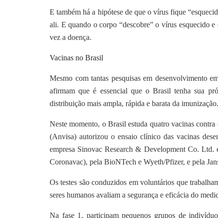
E também há a hipótese de que o vírus fique “esqueci
ali. E quando o corpo “descobre” o vírus esquecido e 
vez a doença.
Vacinas no Brasil
Mesmo com tantas pesquisas em desenvolvimento em t
afirmam que é essencial que o Brasil tenha sua pró
distribuição mais ampla, rápida e barata da imunização
Neste momento, o Brasil estuda quatro vacinas contra 
(Anvisa) autorizou o ensaio clínico das vacinas des
empresa Sinovac Research & Development Co. Ltd. e
Coronavac), pela BioNTech e Wyeth/Pfizer, e pela Jan
Os testes são conduzidos em voluntários que trabalham
seres humanos avaliam a segurança e eficácia do medic
Na fase 1, participam pequenos grupos de indivíduo