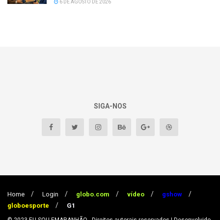
6 DE AGOSTO DE 2026
SIGA-NOS
Home
Login
globo.com
vídeo
gshow
globoesporte
G1