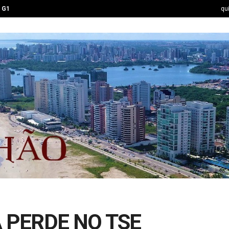
G1
qu
PERDE NO TSE