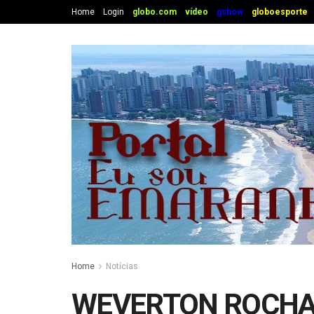
Home
Login
globo.com
vídeo
gshow
globoesporte
Home
Notícias
WEVERTON ROCHA 