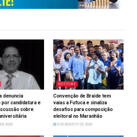
NOTÍCIAS
a denuncia
Convenção de Braide tem
 por candidatura e
vaias a Fufuca e sinaliza
iscussão sobre
desafios para composição
niversitária
eleitoral no Maranhão
DE 2026
4 DE AGOSTO DE 2026