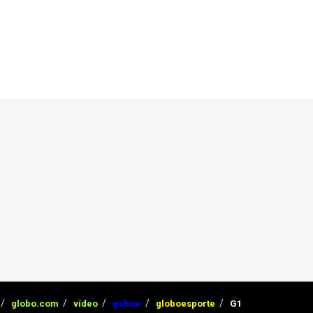
globo.com
vídeo
gshow
globoesporte
G1