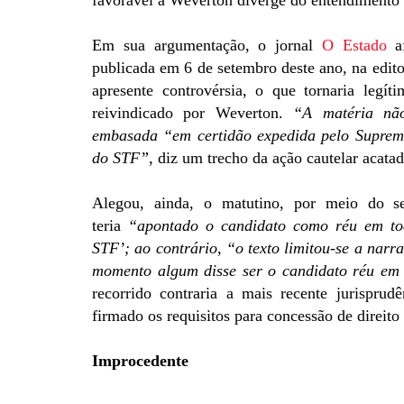
favorável a Weverton diverge do entendimento 
Em sua argumentação, o jornal
O Estado
af
publicada em 6 de setembro deste ano, na edito
apresente controvérsia, o que tornaria legít
reivindicado por Weverton.
“A matéria não
embasada “em certidão expedida pelo Suprem
do STF”
, diz um trecho da ação cautelar acatad
Alegou, ainda, o matutino, por meio do 
teria
“apontado o candidato como réu em todo
STF’; ao contrário, “o texto limitou-se a narr
momento algum disse ser o candidato réu em 
recorrido contraria a mais recente jurispru
firmado os requisitos para concessão de direito 
Improcedente