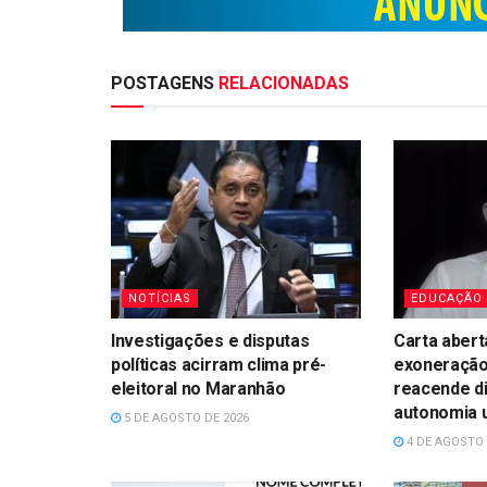
POSTAGENS
RELACIONADAS
NOTÍCIAS
EDUCAÇÃO
Investigações e disputas
Carta abert
políticas acirram clima pré-
exoneração
eleitoral no Maranhão
reacende d
autonomia u
5 DE AGOSTO DE 2026
4 DE AGOSTO 