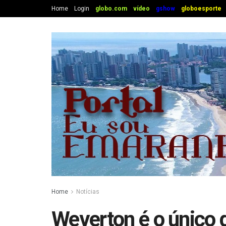
Home
Login
globo.com
vídeo
gshow
globoesporte
Home
Notícias
Weverton é o único 