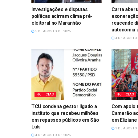
Investigações e disputas
Carta abert
políticas acirram clima pré-
exoneração
eleitoral no Maranhão
reacende d
autonomia u
5 DE AGOSTO DE 2026
4 DE AGOSTO 
NOTÍCIAS
NOTÍCIAS
TCU condena gestor ligado a
Com apoio n
instituto que recebeu milhões
Camarão ao
em repasses públicos em São
em Eliziane
Luís
1 DE AGOSTO 
4 DE AGOSTO DE 2026