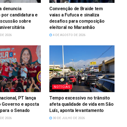
a denuncia
Convenção de Braide tem
 por candidatura e
vaias a Fufuca e sinaliza
iscussão sobre
desafios para composição
niversitária
eleitoral no Maranhão
DE 2026
4 DE AGOSTO DE 2026
NOTÍCIAS
acional, PT lança
Tempo excessivo no trânsito
 Governo e aposta
afeta qualidade de vida em São
 para o Senado
Luís, aponta levantamento
DE 2026
30 DE JULHO DE 2026