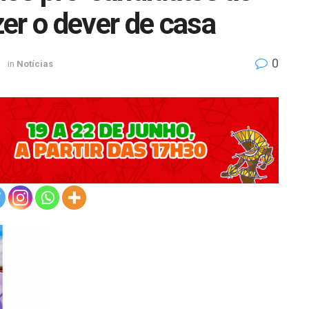
er o dever de casa
0
1
in
Notícias