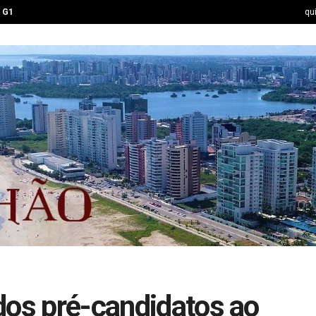
G1
qu
dos pré-candidatos ao