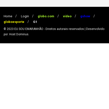
Home
Login
globo.com
vídeo
gshow
globoesporte
G1
© 2023
EU SOU EMARANHÃO
- Direitos autorais reservados
| Desenvolvido
por: Host Dominus
.