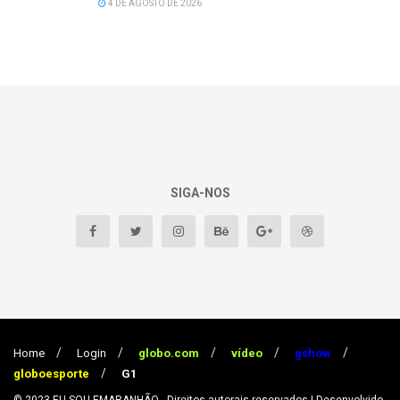
4 DE AGOSTO DE 2026
SIGA-NOS
Home
Login
globo.com
vídeo
gshow
globoesporte
G1
© 2023
EU SOU EMARANHÃO
- Direitos autorais reservados
| Desenvolvido