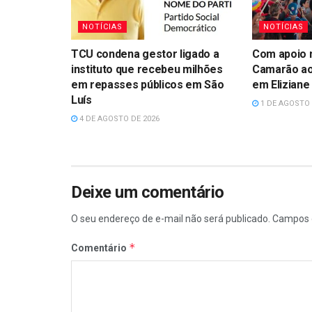
NOTÍCIAS
NOTÍCIAS
TCU condena gestor ligado a
Com apoio n
instituto que recebeu milhões
Camarão ao
em repasses públicos em São
em Eliziane
Luís
1 DE AGOSTO 
4 DE AGOSTO DE 2026
Deixe um comentário
O seu endereço de e-mail não será publicado.
Campos 
*
Comentário