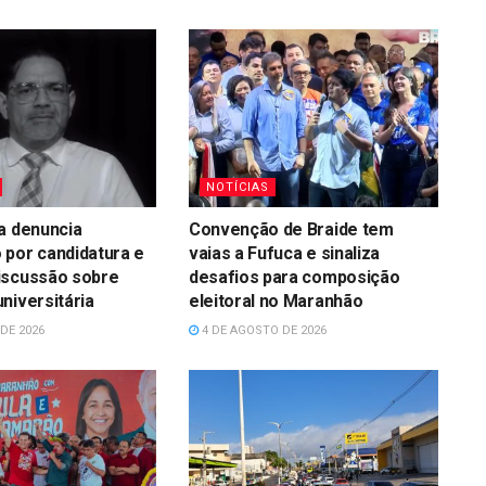
NOTÍCIAS
a denuncia
Convenção de Braide tem
 por candidatura e
vaias a Fufuca e sinaliza
iscussão sobre
desafios para composição
niversitária
eleitoral no Maranhão
DE 2026
4 DE AGOSTO DE 2026