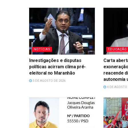
NOTÍCIAS
EDUCAÇÃO
Investigações e disputas
Carta abert
políticas acirram clima pré-
exoneração
eleitoral no Maranhão
reacende d
autonomia u
5 DE AGOSTO DE 2026
4 DE AGOSTO 