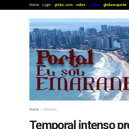
Home
Login
globo.com
vídeo
gshow
globoesporte
Home
Notícias
Temporal intenso p