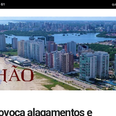
G1
qu
rovoca alagamentos e