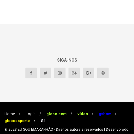
SIGA-NOS
Home
Login
globo.com
vídeo
gshow
globoesporte
G1
© 2023
EU SOU EMARANHÃO
- Direitos autorais reservados
| Desenvolvido