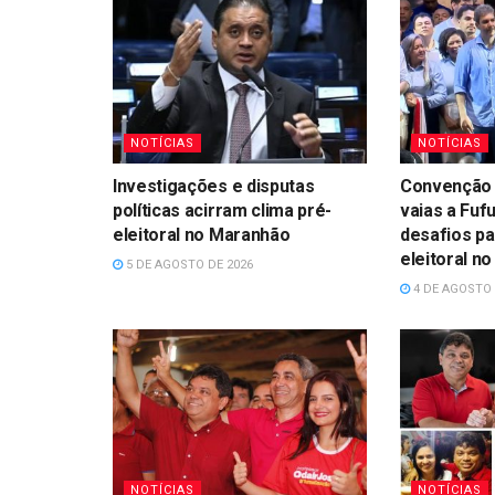
NOTÍCIAS
NOTÍCIAS
Investigações e disputas
Convenção 
políticas acirram clima pré-
vaias a Fufu
eleitoral no Maranhão
desafios p
eleitoral n
5 DE AGOSTO DE 2026
4 DE AGOSTO 
NOTÍCIAS
NOTÍCIAS