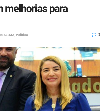
 melhorias para
0
in
ALEMA
,
Política