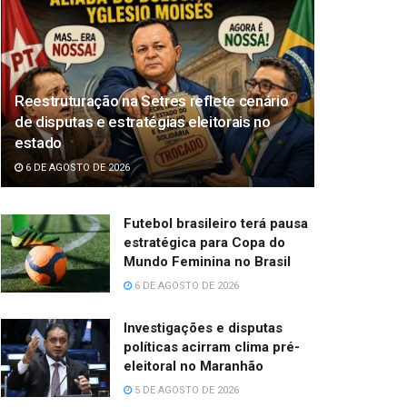
Reestruturação na Setres reflete cenário
de disputas e estratégias eleitorais no
estado
6 DE AGOSTO DE 2026
Futebol brasileiro terá pausa
estratégica para Copa do
Mundo Feminina no Brasil
6 DE AGOSTO DE 2026
Investigações e disputas
políticas acirram clima pré-
eleitoral no Maranhão
5 DE AGOSTO DE 2026