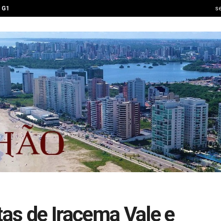
G1
se
as de Iracema Vale e