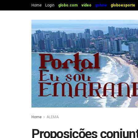
Home
Login
globo.com
vídeo
gshow
globoesporte
Home
ALEMA
Proposições conjunt