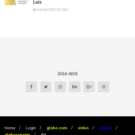
Luís
4 DE AGOSTO DE 2026
SIGA-NOS
Home
Login
globo.com
vídeo
gshow
globoesporte
G1