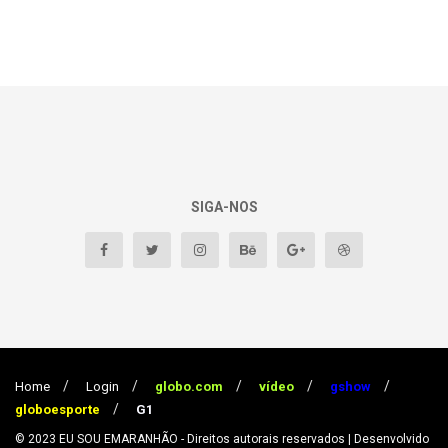
SIGA-NOS
Home
Login
globo.com
vídeo
gshow
globoesporte
G1
© 2023
EU SOU EMARANHÃO
- Direitos autorais reservados
| Desenvolvido