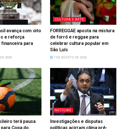
CULTURA E ARTE
sil avança com oito
FORREGGAE aposta na mistura
os e reforça
de forró e reggae para
 financeira para
celebrar cultura popular em
São Luís
DE 2026
7 DE AGOSTO DE 2026
NOTÍCIAS
sileiro terá pausa
Investigações e disputas
 para Copa do
políticas acirram clima pré-