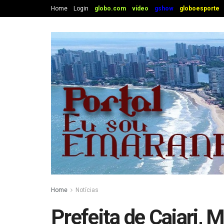
Home
Login
globo.com
vídeo
gshow
globoesporte
Home
Notícias
Prefeita de Cajari, M