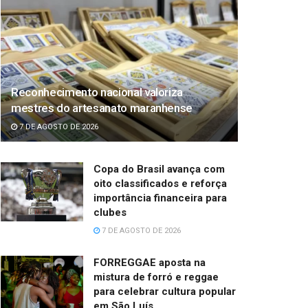
Reconhecimento nacional valoriza
mestres do artesanato maranhense
7 DE AGOSTO DE 2026
Copa do Brasil avança com
oito classificados e reforça
importância financeira para
clubes
7 DE AGOSTO DE 2026
FORREGGAE aposta na
mistura de forró e reggae
para celebrar cultura popular
em São Luís