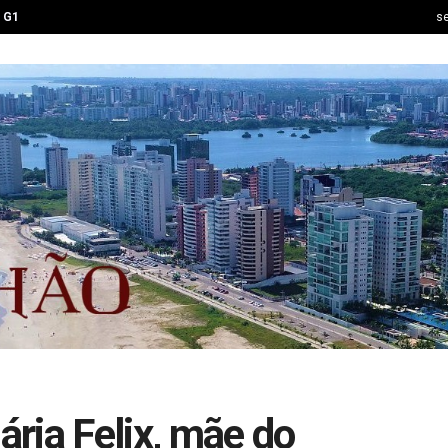
G1
se
ária Felix, mãe do