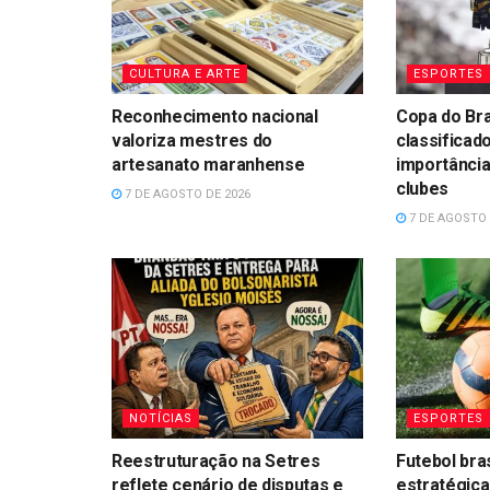
CULTURA E ARTE
ESPORTES
Reconhecimento nacional
Copa do Bra
valoriza mestres do
classificad
artesanato maranhense
importância
clubes
7 DE AGOSTO DE 2026
7 DE AGOSTO 
NOTÍCIAS
ESPORTES
Reestruturação na Setres
Futebol bra
reflete cenário de disputas e
estratégica