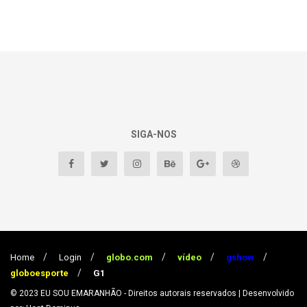
SIGA-NOS
Home
Login
globo.com
vídeo
gshow
globoesporte
G1
© 2023
EU SOU EMARANHÃO
- Direitos autorais reservados
| Desenvolvido