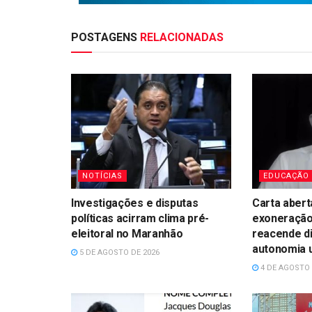
POSTAGENS
RELACIONADAS
NOTÍCIAS
EDUCAÇÃO
Investigações e disputas
Carta abert
políticas acirram clima pré-
exoneração
eleitoral no Maranhão
reacende d
autonomia u
5 DE AGOSTO DE 2026
4 DE AGOSTO 