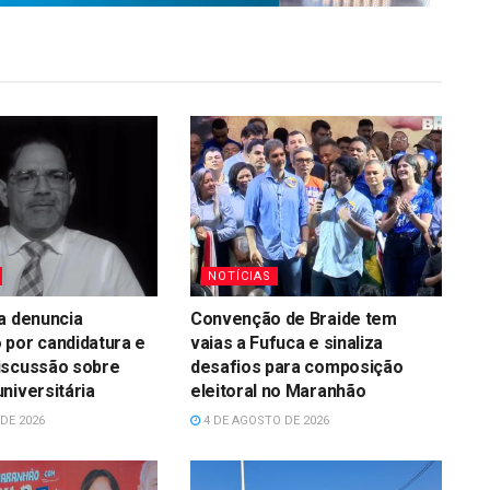
NOTÍCIAS
a denuncia
Convenção de Braide tem
 por candidatura e
vaias a Fufuca e sinaliza
iscussão sobre
desafios para composição
niversitária
eleitoral no Maranhão
DE 2026
4 DE AGOSTO DE 2026