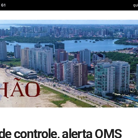
G1
qu
de controle, alerta OMS