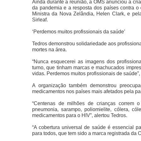
Ainda durante a reunião, a OMS anunciou a cri
da pandemia e a resposta dos países contra o c
Ministra da Nova Zelândia, Helen Clark, e pel
Sirleaf.
‘Perdemos muitos profissionais da saúde’
Tedros demonstrou solidariedade aos profission
mortes na área.
“Nunca esquecerei as imagens dos profissio
turno, que tinham marcas e machucados impress
vidas. Perdemos muitos profissionais de saúde”, 
A organização também demonstrou preocupaç
medicamentos nos países mais afetados pela p
“Centenas de milhões de crianças correm o 
pneumonia, sarampo, poliomielite, cólera, cól
medicamentos para o HIV”, alertou Tedros.
“A cobertura universal de saúde é essencial p
para todos, que tem sido a marca registrada da 