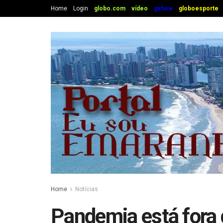
Home
Login
globo.com
vídeo
gshow
globoesporte
Home
Notícias
Pandemia está fora 