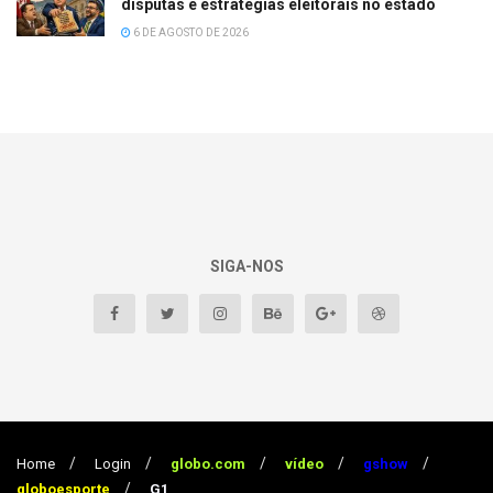
disputas e estratégias eleitorais no estado
6 DE AGOSTO DE 2026
SIGA-NOS
Home
Login
globo.com
vídeo
gshow
globoesporte
G1