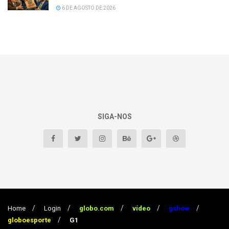
6 DE AGOSTO DE 2026
SIGA-NOS
Home
Login
globo.com
vídeo
gshow
globoesporte
G1