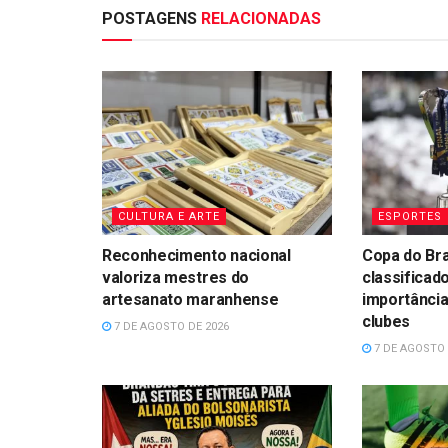
POSTAGENS
RELACIONADAS
CULTURA E ARTE
ESPORTES
Reconhecimento nacional
Copa do Bra
valoriza mestres do
classificad
artesanato maranhense
importância
clubes
7 DE AGOSTO DE 2026
7 DE AGOSTO 