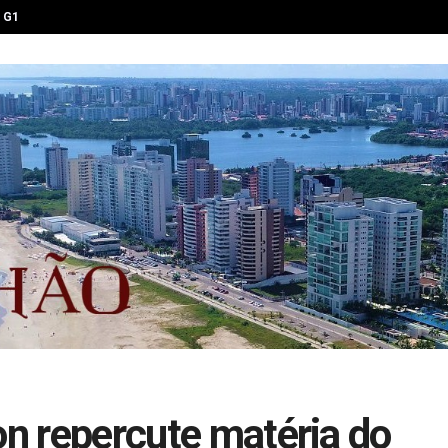
G1
on repercute matéria do