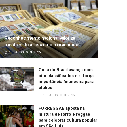
Reconhecimento nacional valoriza
mestres do artesanato maranhense
7 DE AGOSTO DE 2026
Copa do Brasil avança com
oito classificados e reforça
importância financeira para
clubes
7 DE AGOSTO DE 2026
FORREGGAE aposta na
mistura de forró e reggae
para celebrar cultura popular
em São Luís