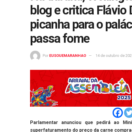
blog e critica Flávi
picanha para o palá
passa fome
Por
EUSOUEMARANHAO
14 de outubro de 202
Parlamentar anunciou que pedirá ao Mini
superfaturamento do preço da carne compra