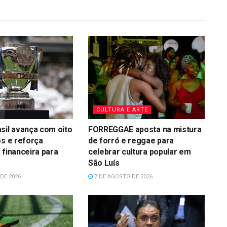
CULTURA E ARTE
sil avança com oito
FORREGGAE aposta na mistura
os e reforça
de forró e reggae para
 financeira para
celebrar cultura popular em
São Luís
DE 2026
7 DE AGOSTO DE 2026