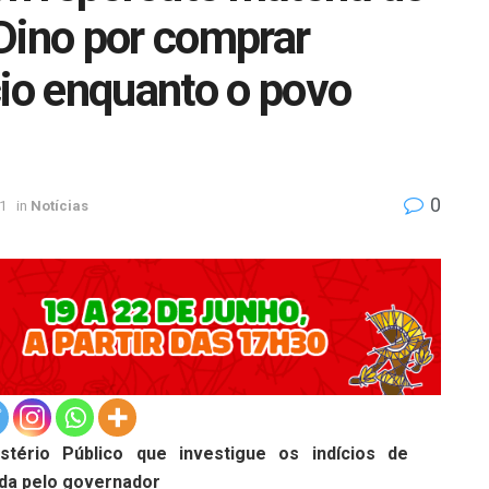
o Dino por comprar
cio enquanto o povo
0
1
in
Notícias
stério Público que investigue os indícios de
da pelo governador