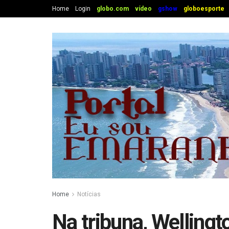
Home
Login
globo.com
vídeo
gshow
globoesporte
Home
Notícias
Na tribuna, Wellingt