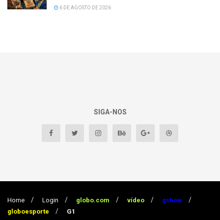
6 DE AGOSTO DE 2026
SIGA-NOS
Home
Login
globo.com
vídeo
gshow
globoesporte
G1