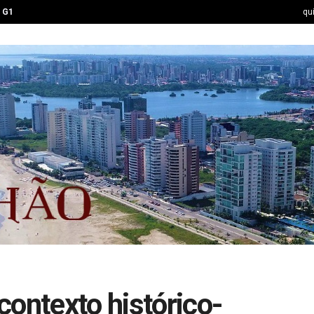
G1
qu
contexto histórico-