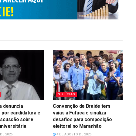
NOTÍCIAS
a denuncia
Convenção de Braide tem
 por candidatura e
vaias a Fufuca e sinaliza
iscussão sobre
desafios para composição
niversitária
eleitoral no Maranhão
DE 2026
4 DE AGOSTO DE 2026