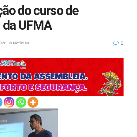
ção do curso de
l da UFMA
0
2020
in
Notícias