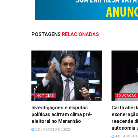
POSTAGENS
RELACIONADAS
NOTÍCIAS
EDUCAÇÃO
Investigações e disputas
Carta abert
políticas acirram clima pré-
exoneração
eleitoral no Maranhão
reacende d
autonomia u
5 DE AGOSTO DE 2026
4 DE AGOSTO 