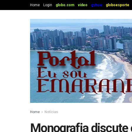
Home
Login
globo.com
vídeo
gshow
globoesporte
Home
Notícias
Monografia discute 