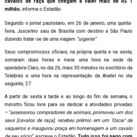
cavalos de raça que chegam a valer mais de R$ 1
milhão
, informa o Estadão.
Segundo o jornal paulistano, em 26 de janeiro, uma quinta-
feira, Juscelino saiu de Brasília com destino a São Paulo
dizendo tratar-se de uma viagem
“urgente”
.
Seus compromissos oficiais, na própria quinta e na sexta,
somaram duas horas e meia: uma hora na sede da
operadora Claro, no dia 26, mais 30 minutos no escritório da
Telebrás e uma hora na representação da Anatel no dia
seguinte, 27.
A partir de sexta à tarde e ao longo do fim de semana, o
ministro ficou livre para se dedicar a atividades privadas
—
“assessorou compradores de animais, promoveu um dos
seus [cavalos de raça], recebeu prêmio em um ‘Oscar’ de
vaqueiros e inaugurou praça em homenagem a um cavalo
de seu sócio”
, escreve o Estadão.
Tudo isso foi pago com