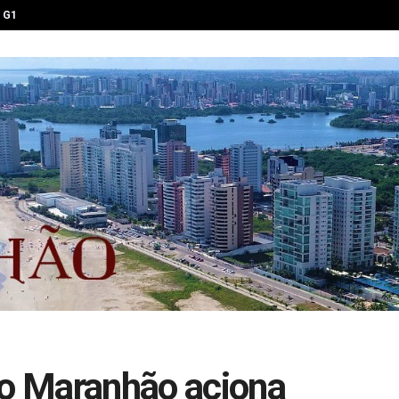
G1
do Maranhão aciona