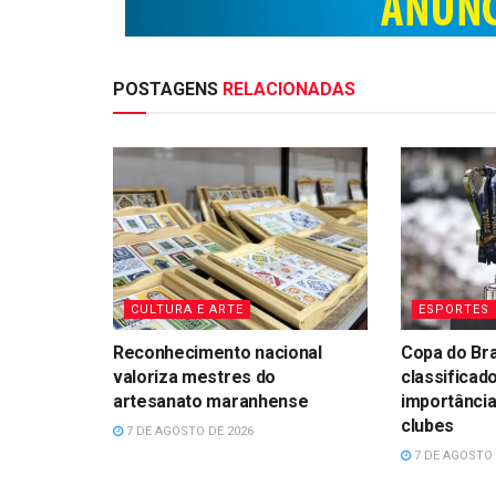
POSTAGENS
RELACIONADAS
CULTURA E ARTE
ESPORTES
Reconhecimento nacional
Copa do Bra
valoriza mestres do
classificad
artesanato maranhense
importância
clubes
7 DE AGOSTO DE 2026
7 DE AGOSTO 