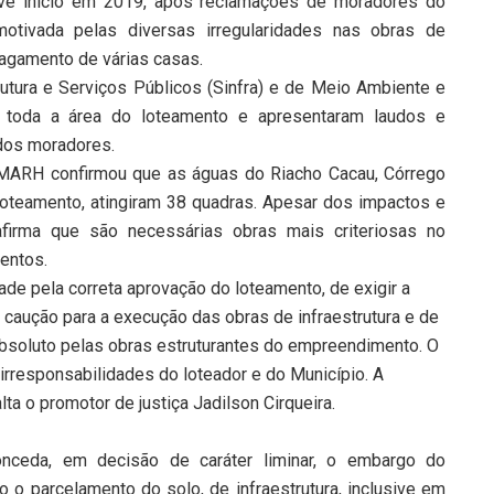
teve início em 2019, após reclamações de moradores do
 motivada pelas diversas irregularidades nas obras de
lagamento de várias casas.
utura e Serviços Públicos (Sinfra) e de Meio Ambiente e
 toda a área do loteamento e apresentaram laudos e
 dos moradores.
ARH confirmou que as águas do Riacho Cacau, Córrego
loteamento, atingiram 38 quadras. Apesar dos impactos e
afirma que são necessárias obras mais criteriosas no
entos.
ade pela correta aprovação do loteamento, de exigir a
r caução para a execução das obras de infraestrutura e de
l absoluto pelas obras estruturantes do empreendimento. O
rresponsabilidades do loteador e do Município. A
lta o promotor de justiça Jadilson Cirqueira.
onceda, em decisão de caráter liminar, o embargo do
o parcelamento do solo, de infraestrutura, inclusive em