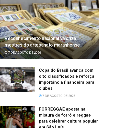
Reconhecimento nacional valoriza
mestres do artesanato maranhense
7 DE AGOSTO DE 2026
Copa do Brasil avança com
oito classificados e reforça
importância financeira para
clubes
7 DE AGOSTO DE 2026
FORREGGAE aposta na
mistura de forró e reggae
para celebrar cultura popular
em São Luís