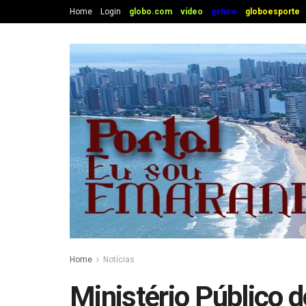
Home
Login
globo.com
vídeo
gshow
globoesporte
Home
Notícias
Ministério Público 