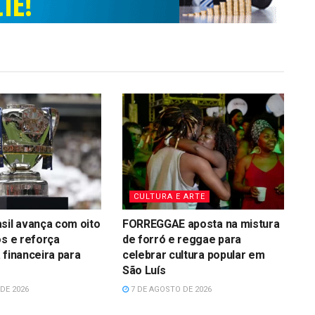
CULTURA E ARTE
sil avança com oito
FORREGGAE aposta na mistura
os e reforça
de forró e reggae para
 financeira para
celebrar cultura popular em
São Luís
DE 2026
7 DE AGOSTO DE 2026