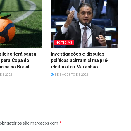
NOTÍCIAS
sileiro terá pausa
Investigações e disputas
 para Copa do
políticas acirram clima pré-
ina no Brasil
eleitoral no Maranhão
DE 2026
5 DE AGOSTO DE 2026
*
obrigatórios são marcados com