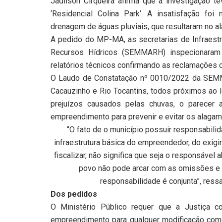
Jadilson Cirqueira afirma que a investigação 
‘Residencial Colina Park’. A insatisfação foi
drenagem de águas pluviais, que resultaram no a
A pedido do MP-MA, as secretarias de Infraestr
Recursos Hídricos (SEMMARH) inspecionaram
relatórios técnicos confirmando as reclamações
O Laudo de Constatação nº 0010/2022 da SEMM
Cacauzinho e Rio Tocantins, todos próximos ao 
prejuízos causados pelas chuvas, o parecer 
empreendimento para prevenir e evitar os alagam
“O fato de o município possuir responsabilid
infraestrutura básica do empreendedor, do exigi
fiscalizar, não significa que seja o responsáve
povo não pode arcar com as omissões e i
responsabilidade é conjunta”, ressa
Dos pedidos
O Ministério Público requer que a Justiça c
empreendimento para qualquer modificação como 