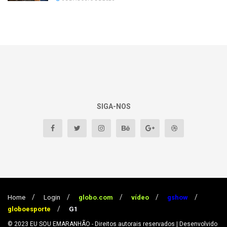
SIGA-NOS
Home
Login
globo.com
vídeo
gshow
globoesporte
G1
© 2023
EU SOU EMARANHÃO
- Direitos autorais reservados
| Desenvolvido