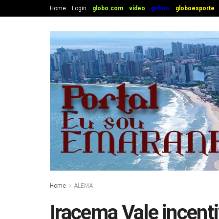
Home
Login
globo.com
vídeo
gshow
globoesporte
Home
ALEMA
Iracema Vale incenti