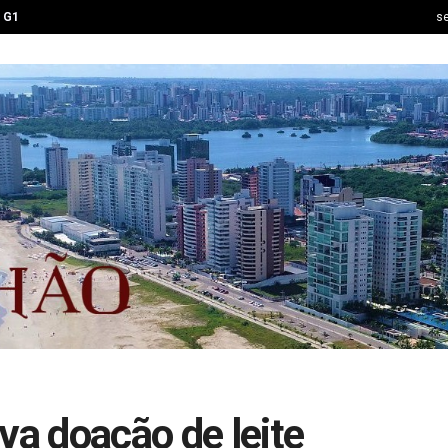
G1
se
va doação de leite