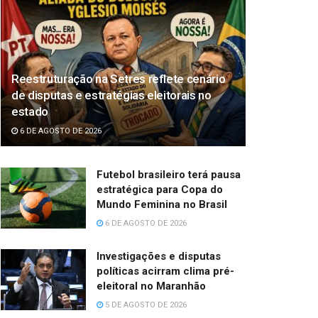
Reestruturação na Setres reflete cenário
de disputas e estratégias eleitorais no
estado
6 DE AGOSTO DE 2026
Futebol brasileiro terá pausa
estratégica para Copa do
Mundo Feminina no Brasil
6 DE AGOSTO DE 2026
Investigações e disputas
políticas acirram clima pré-
eleitoral no Maranhão
5 DE AGOSTO DE 2026