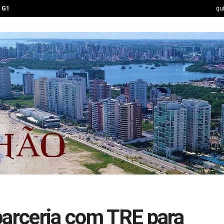
G1
qu
parceria com TRE para