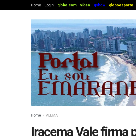
Home
Login
globo.com
vídeo
gshow
globoesporte
Home
ALEMA
Iracema Vale firma 