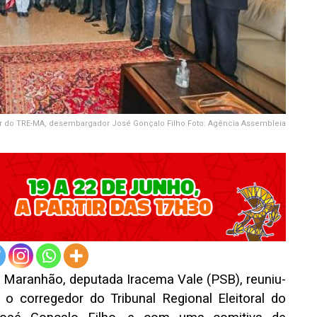
r do TRE-MA, desembargador José Gonçalo Filho Foto: Agência Assembleia
o Maranhão, deputada Iracema Vale (PSB), reuniu-
 o corregedor do Tribunal Regional Eleitoral do