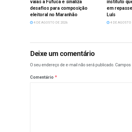
vaias a Fufuca e sinaliza
instituto q
desafios para composição
em repasse
eleitoral no Maranhão
Luís
4 DE AGOSTO DE 2026
4 DE AGOSTO 
Deixe um comentário
O seu endereço de e-mail não será publicado.
Campos 
*
Comentário