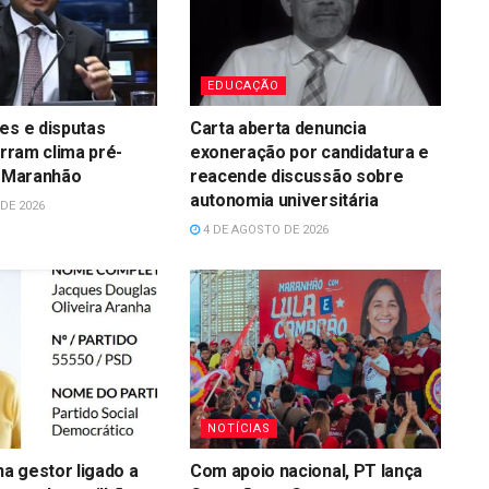
EDUCAÇÃO
es e disputas
Carta aberta denuncia
irram clima pré-
exoneração por candidatura e
o Maranhão
reacende discussão sobre
autonomia universitária
DE 2026
4 DE AGOSTO DE 2026
NOTÍCIAS
a gestor ligado a
Com apoio nacional, PT lança