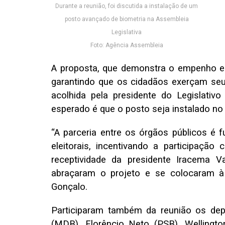
Durante a reunião, foi discutida a instalação de um
posto avançado de biometria na Assembleia
Legislativa
Foto: Agência Assembleia
A proposta, que demonstra o empenho em
garantindo que os cidadãos exerçam seus 
acolhida pela presidente do Legislati
esperado é que o posto seja instalado no
“A parceria entre os órgãos públicos é 
eleitorais, incentivando a participação 
receptividade da presidente Iracema
abraçaram o projeto e se colocaram à
Gonçalo.
Participaram também da reunião os dep
(MDB), Florêncio Neto (PSB), Wellingt