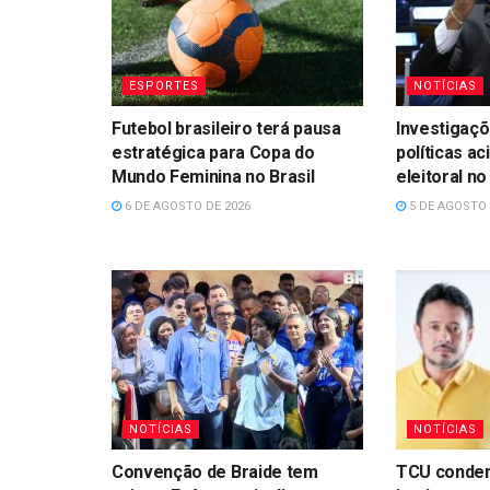
ESPORTES
NOTÍCIAS
Futebol brasileiro terá pausa
Investigaçõ
estratégica para Copa do
políticas ac
Mundo Feminina no Brasil
eleitoral n
6 DE AGOSTO DE 2026
5 DE AGOSTO 
NOTÍCIAS
NOTÍCIAS
Convenção de Braide tem
TCU conden