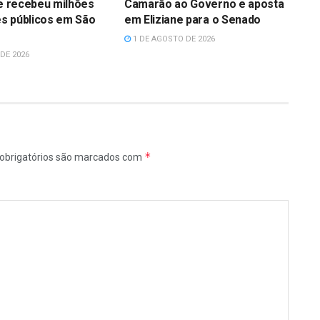
ue recebeu milhões
Camarão ao Governo e aposta
s públicos em São
em Eliziane para o Senado
1 DE AGOSTO DE 2026
DE 2026
*
obrigatórios são marcados com