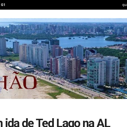
G1
qua
m ida de Ted Lago na AL