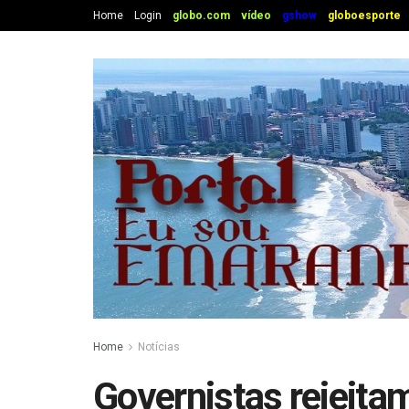
Home
Login
globo.com
vídeo
gshow
globoesporte
Home
Notícias
Governistas rejeita