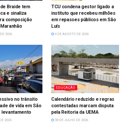
de Braide tem
TCU condena gestor ligado a
ca e sinaliza
instituto que recebeu milhões
ara composição
em repasses públicos em São
o Maranhão
Luís
DE 2026
4 DE AGOSTO DE 2026
EDUCAÇÃO
ssivo no trânsito
Calendário reduzido e regras
dade de vida em São
contestadas marcam disputa
a levantamento
pela Reitoria da UEMA
DE 2026
30 DE JULHO DE 2026