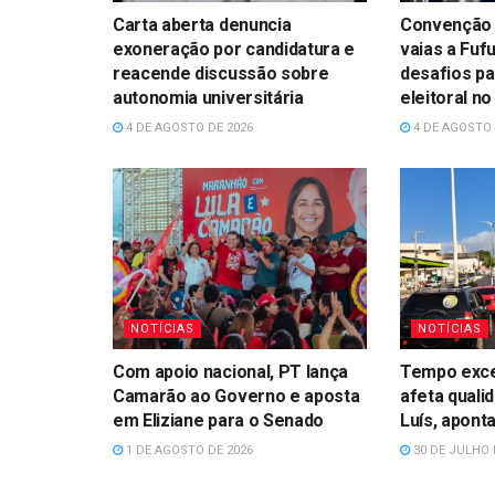
Carta aberta denuncia
Convenção 
exoneração por candidatura e
vaias a Fufu
reacende discussão sobre
desafios p
autonomia universitária
eleitoral n
4 DE AGOSTO DE 2026
4 DE AGOSTO 
NOTÍCIAS
NOTÍCIAS
Com apoio nacional, PT lança
Tempo exce
Camarão ao Governo e aposta
afeta quali
em Eliziane para o Senado
Luís, apont
1 DE AGOSTO DE 2026
30 DE JULHO 