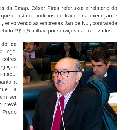
s da Emap, César Pires referiu-se a relatório do
 que constatou indícios de fraude na execução e
ui, envolvendo as empresas Jan de Nul, contratada
cebido R$ 1,5 milhão por serviços não realizados.
dido de
 ilegal
cofres
legação
 Itaqui
uanto a
 que a
vem ser
o prevê
o Predo