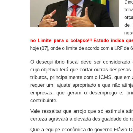
Din
ter
orç
de 
nes
no Limite para o colapso!!! Estudo indica q
hoje (07), onde o limite de acordo com a LRF de 
O desequilíbrio fiscal deve ser considerado
cujo objetivo terá que cortar outras despesa
tributos, principalmente com o ICMS, que em 
requer um ajuste apropriado e que não atinj
empresas, que geram o desemprego e, prin
contribuinte.
Vale ressaltar que arrojo que só estimula ati
certeza agravará a elevada desigualdade de r
Que a equipe econômica do governo Flávio Di