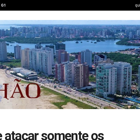
G1
qu
e atacar somente os