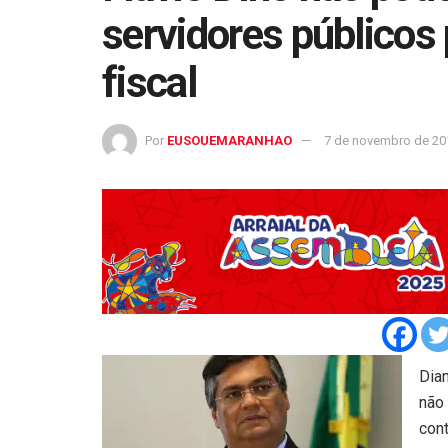
servidores públicos 
fiscal
Por
EUSOUEMARANHAO
7 de novembro de 20
Dian
não
con