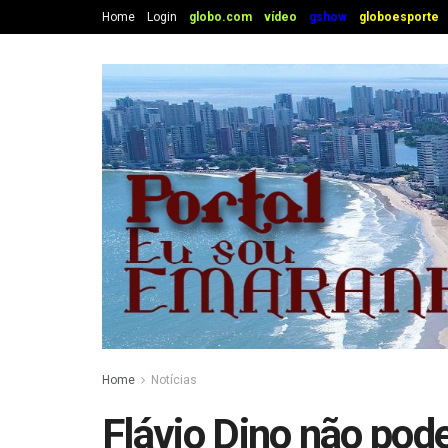
Home
Login
globo.com
vídeo
gshow
globoesporte
Home
Notícias
Flávio Dino não pod