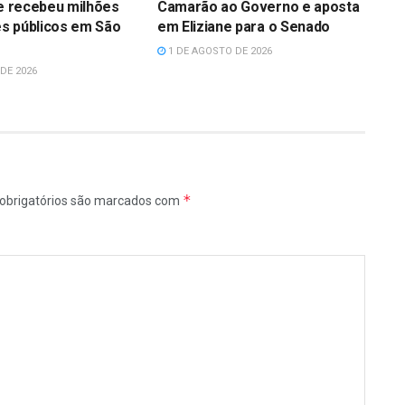
ue recebeu milhões
Camarão ao Governo e aposta
s públicos em São
em Eliziane para o Senado
1 DE AGOSTO DE 2026
DE 2026
*
obrigatórios são marcados com