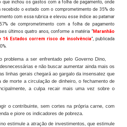
o que inchou os gastos com a folha de pagamento, onde
ia recebido o estado com o comprometimento de 35% do
amento com essa rubrica e elevou esse índice ao patamar
57% de comprometimento com a folha de pagamento
ses últimos quatro anos, conforme a matéria “
Maranhão
ue 16 Estados correm risco de insolvência
”, publicada
60%.
 o problema a ser enfrentado pelo Governo Dino,
s desnecessárias e não buscar aumentar ainda mais os
as linhas gerais chegará ao gargalo da insensatez que
a de morte a circulação de dinheiro, o fechamento de
cipalmente, a culpa recair mais uma vez sobre o
ngir o contribuinte, sem cortes na própria carne, com
enda e piore os indicadores de pobreza.
no estimule a atração de investimentos, que estimule