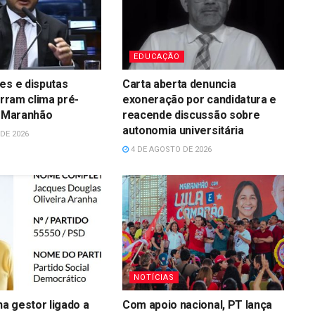
EDUCAÇÃO
es e disputas
Carta aberta denuncia
irram clima pré-
exoneração por candidatura e
o Maranhão
reacende discussão sobre
autonomia universitária
DE 2026
4 DE AGOSTO DE 2026
NOTÍCIAS
a gestor ligado a
Com apoio nacional, PT lança