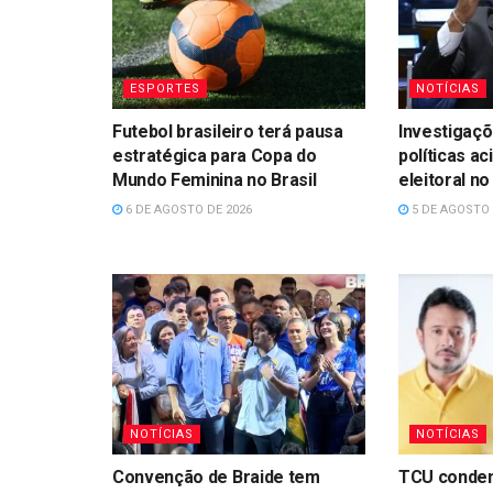
ESPORTES
NOTÍCIAS
Futebol brasileiro terá pausa
Investigaçõ
estratégica para Copa do
políticas ac
Mundo Feminina no Brasil
eleitoral n
6 DE AGOSTO DE 2026
5 DE AGOSTO 
NOTÍCIAS
NOTÍCIAS
Convenção de Braide tem
TCU conden