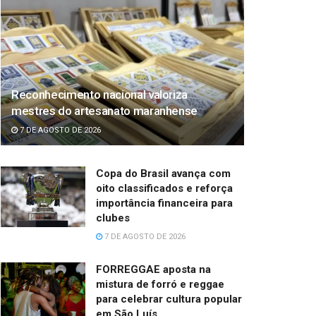
Reconhecimento nacional valoriza
mestres do artesanato maranhense
7 DE AGOSTO DE 2026
Copa do Brasil avança com
oito classificados e reforça
importância financeira para
clubes
7 DE AGOSTO DE 2026
FORREGGAE aposta na
mistura de forró e reggae
para celebrar cultura popular
em São Luís