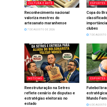
CULTURA E ARTE
ESPORTES
Reconhecimento nacional
Copa do Bra
valoriza mestres do
classificad
artesanato maranhense
importância
clubes
7 DE AGOSTO DE 2026
7 DE AGOSTO 
NOTÍCIAS
ESPORTES
Reestruturação na Setres
Futebol bra
reflete cenário de disputas e
estratégica
estratégias eleitorais no
Mundo Femin
estado
6 DE AGOSTO 