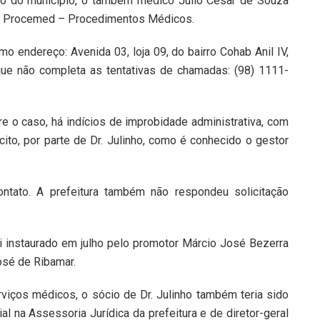
ito do município, o também médico Júlio César de Souza
a Procemed – Procedimentos Médicos.
 endereço: Avenida 03, loja 09, do bairro Cohab Anil IV,
e não completa as tentativas de chamadas: (98) 1111-
e o caso, há indícios de improbidade administrativa, com
cito, por parte de Dr. Julinho, como é conhecido o gestor
ntato. A prefeitura também não respondeu solicitação
foi instaurado em julho pelo promotor Márcio José Bezerra
osé de Ribamar.
iços médicos, o sócio de Dr. Julinho também teria sido
na Assessoria Jurídica da prefeitura e de diretor-geral